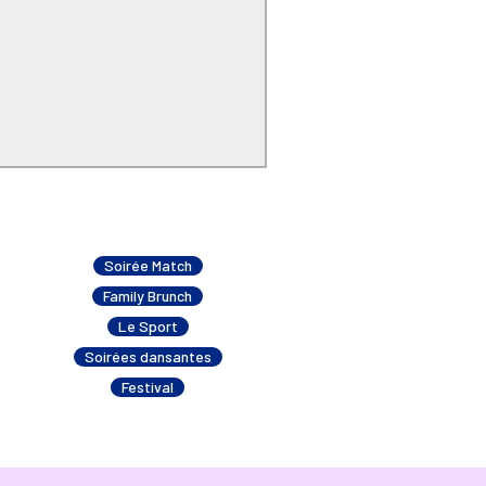
Soirée Match
Family Brunch
Le Sport
Soirées dansantes
Festival