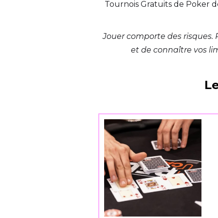
Tournois Gratuits de Poker 
Jouer comporte des risques. 
et de connaître vos lim
Le