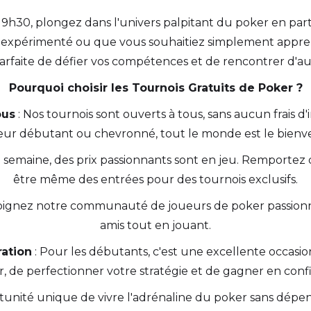
19h30, plongez dans l'univers palpitant du poker en parti
expérimenté ou que vous souhaitiez simplement apprendr
parfaite de défier vos compétences et de rencontrer d'a
Pourquoi choisir les Tournois Gratuits de Poker ?
ous
: Nos tournois sont ouverts à tous, sans aucun frais d
eur débutant ou chevronné, tout le monde est le bienv
semaine, des prix passionnants sont en jeu. Remportez d
être même des entrées pour des tournois exclusifs.
oignez notre communauté de joueurs de poker passionn
amis tout en jouant.
ration
: Pour les débutants, c'est une excellente occasi
, de perfectionner votre stratégie et de gagner en conf
nité unique de vivre l'adrénaline du poker sans dépen