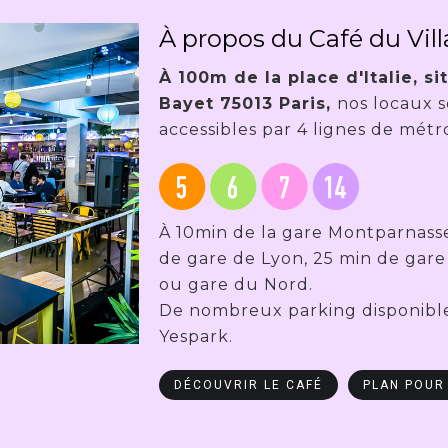
À propos du Café du Vill
À 100m de la place d'Italie, si
Bayet 75013 Paris,
nos locaux 
accessibles par 4 lignes de métr
À 10min de la gare Montparnasse
de gare de Lyon, 25 min de gare 
ou gare du Nord.
De nombreux parking disponible
Yespark.
DÉCOUVRIR LE CAFÉ
PLAN POUR