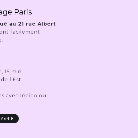
age Paris
tué au 21 rue Albert
sont facilement
o.
, 15 min
de l’Est
s avec Indigo ou
 VENIR