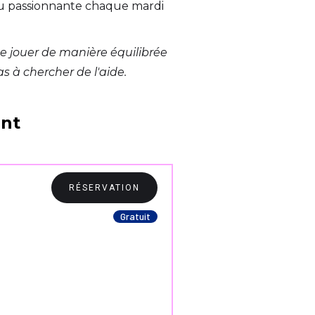
eu passionnante chaque mardi
e jouer de manière équilibrée
as à chercher de l'aide.
ent
RÉSERVATION
Gratuit