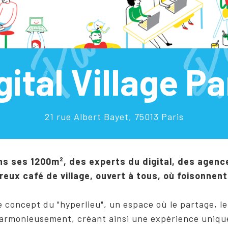
gital Village Pa
21 rue Albert Bayet, 75013 Paris
dans ses 1200m², des experts du digital, des agen
eux café de village, ouvert à tous, où foisonnen
 concept du "hyperlieu", un espace où le partage, le 
armonieusement, créant ainsi une expérience uniqu