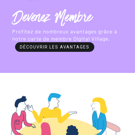
Devenez Membre
Profitez de nombreux avantages grâce à
notre carte de membre Digital Village.
DÉCOUVRIR LES AVANTAGES