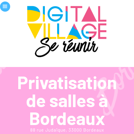
Privatisation
de salles à
Bordeaux
88 rue Judaïque, 33000 Bordeaux