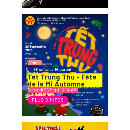
Paris
6€ enfant / 1€ parent
Têt Trung Thu - Fête
de la Mi Automne
Samedi 26 Sept. à 14h00
PLUS D'INFOS