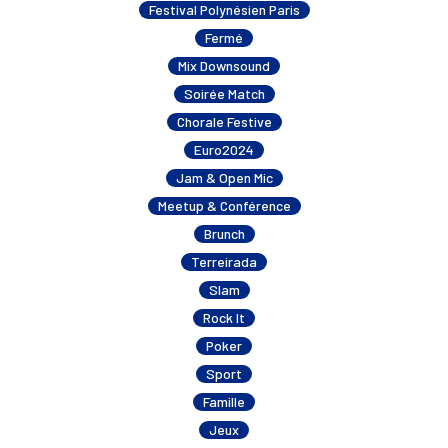
Festival Polynésien Paris
Fermé
Mix Downsound
Soirée Match
Chorale Festive
Euro2024
Jam & Open Mic
Meetup & Conférence
Brunch
Terreirada
Slam
Rock It
Poker
Sport
Famille
Jeux