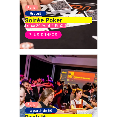
Paris
Gratuit
Soirée Poker
Lundi 24 Août à 19h00
PLUS D'INFOS
Paris
à partir de 8€