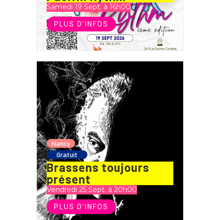
Samedi 19 Sept. à 16h00
PLUS D'INFOS
Nancy
Gratuit
Brassens toujours
présent
Vendredi 25 Sept. à 20h00
PLUS D'INFOS