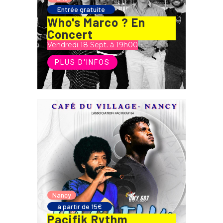
Entrée gratuite
Who's Marco ? En
Concert
Vendredi 18 Sept. à 19h00
PLUS D'INFOS
Nancy
à partir de 15€
Pacifik Rythm