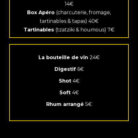
14€
Box Apéro
(charcuterie, fromage,
tartinables & tapas) 40€
Tartinables
(tzatziki & houmous) 7€
La bouteille de vin
24€
Digestif
6€
Shot
4€
Soft
4€
Rhum arrangé
5€