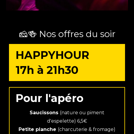
🧀🍻 Nos offres du soir
HAPPYHOUR
17h à 21h30
Pour l'apéro
Saucissons
(nature ou piment
d'espelette) 6,5€
Petite planche
(charcuterie & fromage)