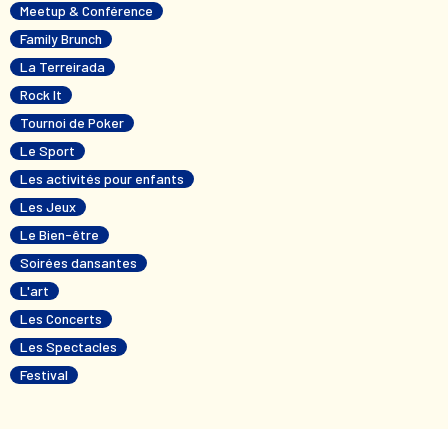
Meetup & Conférence
Family Brunch
La Terreirada
Rock It
Tournoi de Poker
Le Sport
Les activités pour enfants
Les Jeux
Le Bien-être
Soirées dansantes
L'art
Les Concerts
Les Spectacles
Festival