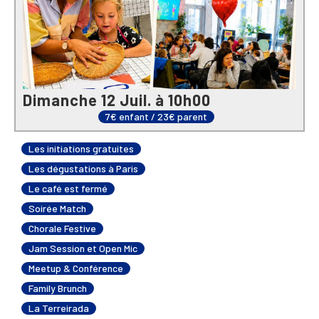
Dimanche 12 Juil. à 10h00
7€ enfant / 23€ parent
Les initiations gratuites
Les dégustations à Paris
Le café est fermé
Soirée Match
Chorale Festive
Jam Session et Open Mic
Meetup & Conférence
Family Brunch
La Terreirada