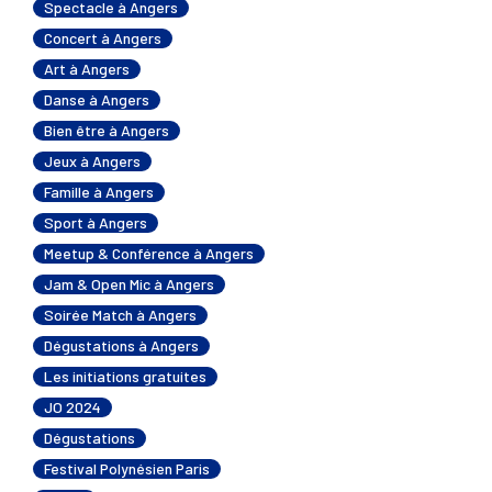
Spectacle à Angers
Concert à Angers
Art à Angers
Danse à Angers
Bien être à Angers
Jeux à Angers
Famille à Angers
Sport à Angers
Meetup & Conférence à Angers
Jam & Open Mic à Angers
Soirée Match à Angers
Dégustations à Angers
Les initiations gratuites
JO 2024
Dégustations
Festival Polynésien Paris