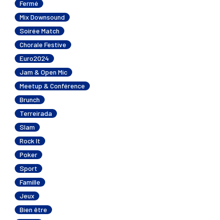
Fermé
Mix Downsound
Soirée Match
Chorale Festive
Euro2024
Jam & Open Mic
Meetup & Conférence
Brunch
Terreirada
Slam
Rock It
Poker
Sport
Famille
Jeux
Bien être