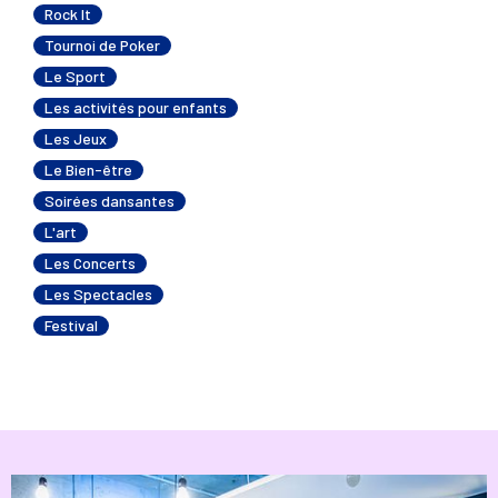
Rock It
Tournoi de Poker
Le Sport
Les activités pour enfants
Les Jeux
Le Bien-être
Soirées dansantes
L'art
Les Concerts
Les Spectacles
Festival