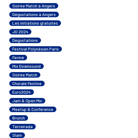
Soirée Match à Angers
Dégustations à Angers
Les initiations gratuites
JO 2024
Dégustations
Festival Polynésien Paris
Fermé
Mix Downsound
Soirée Match
Chorale Festive
Euro2024
Jam & Open Mic
Meetup & Conférence
Brunch
Terreirada
Slam