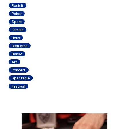
Rock It
Poker
Sport
Famille
Jeux
Bien être
Danse
Art
Concert
Spectacle
Festival