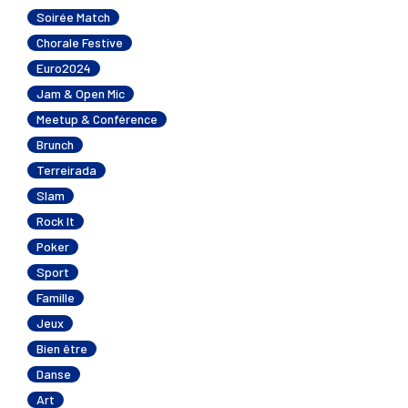
Soirée Match
Chorale Festive
Euro2024
Jam & Open Mic
Meetup & Conférence
Brunch
Terreirada
Slam
Rock It
Poker
Sport
Famille
Jeux
Bien être
Danse
Art