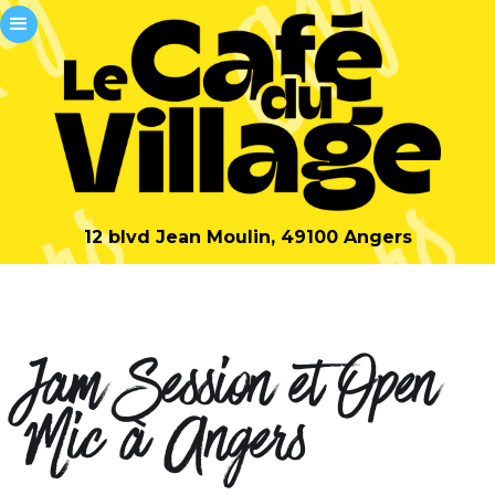
12 blvd Jean Moulin, 49100 Angers
Jam Session et Open
Mic à Angers