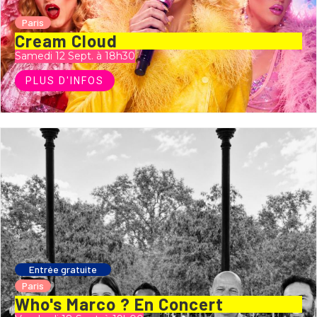
Paris
Cream Cloud
Samedi 12 Sept. à 18h30
PLUS D'INFOS
Entrée gratuite
Paris
Who's Marco ? En Concert