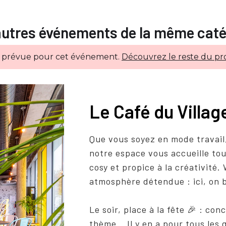
autres événements de la même caté
e prévue pour cet événement.
Découvrez le reste du pr
Le Café du Villa
Que vous soyez en mode travail
notre espace vous accueille to
cosy et propice à la créativité
atmosphère détendue : ici, on b
Le soir, place à la fête 🎉 : co
thème… Il y en a pour tous les 