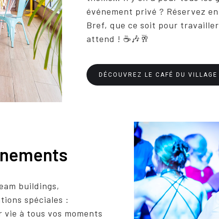
événement privé ? Réservez en 
Bref, que ce soit pour travailler
attend ! ☕🎶🥂
DÉCOUVREZ LE CAFÉ DU VILLAGE
vénements
eam buildings,
tions spéciales :
 vie à tous vos moments