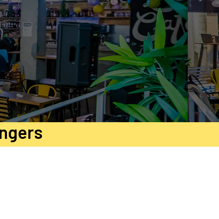
Angers
r