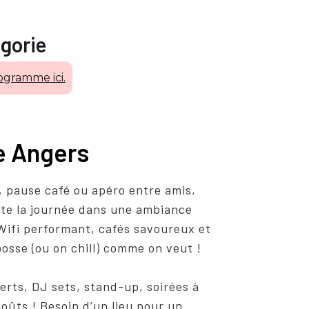
gorie
ogramme ici.
ge Angers
, pause café ou apéro entre amis,
ute la journée dans une ambiance
. Wifi performant, cafés savoureux et
osse (ou on chill) comme on veut !
ncerts, DJ sets, stand-up, soirées à
goûts ! Besoin d’un lieu pour un