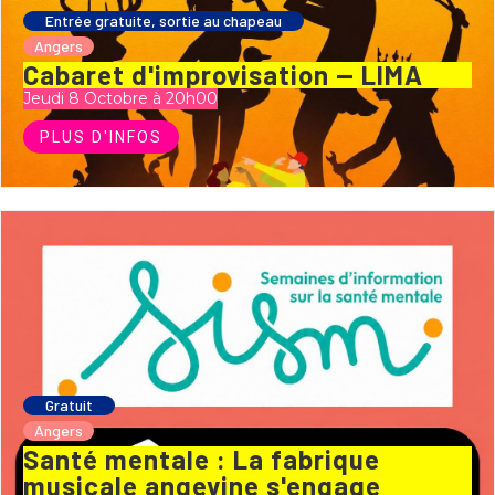
Entrée gratuite, sortie au chapeau
Angers
Cabaret d'improvisation — LIMA
Jeudi 8 Octobre à 20h00
PLUS D'INFOS
Gratuit
Angers
Santé mentale : La fabrique
musicale angevine s'engage