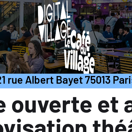
21 rue Albert Bayet 75013 Pari
 ouverte et a
visation thé