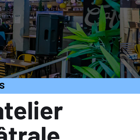
s
telier
âtrale