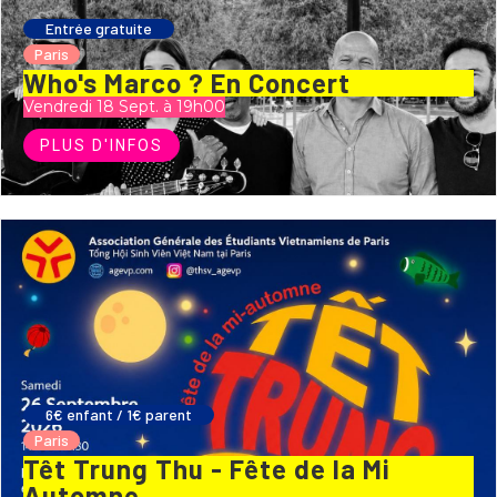
Entrée gratuite
Paris
Who's Marco ? En Concert
Vendredi 18 Sept. à 19h00
PLUS D'INFOS
6€ enfant / 1€ parent
Paris
Têt Trung Thu - Fête de la Mi
Automne