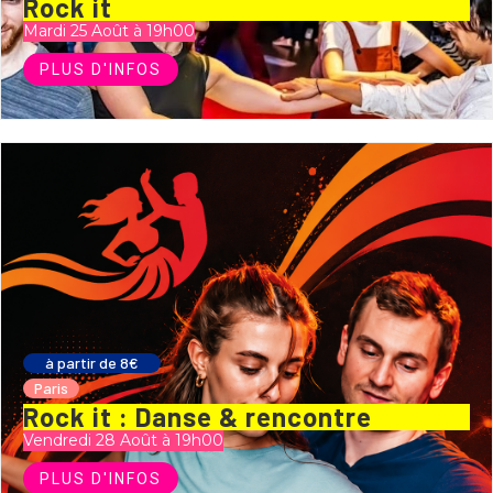
Rock it
Mardi 25 Août à 19h00
PLUS D'INFOS
à partir de 8€
Paris
Rock it : Danse & rencontre
Vendredi 28 Août à 19h00
PLUS D'INFOS