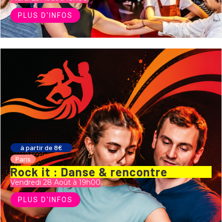
PLUS D'INFOS
à partir de 8€
Paris
Rock it : Danse & rencontre
Vendredi 28 Août à 19h00
PLUS D'INFOS