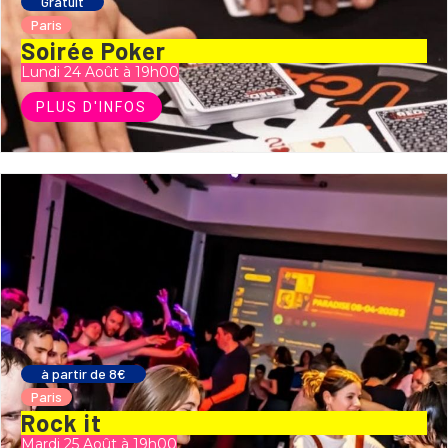
Gratuit
Paris
Soirée Poker
Lundi 24 Août à 19h00
PLUS D'INFOS
à partir de 8€
Paris
Rock it
Mardi 25 Août à 19h00