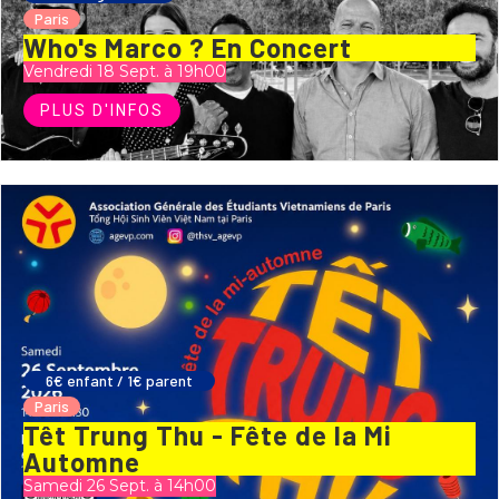
Paris
Who's Marco ? En Concert
Vendredi 18 Sept. à 19h00
PLUS D'INFOS
6€ enfant / 1€ parent
Paris
Têt Trung Thu - Fête de la Mi
Automne
Samedi 26 Sept. à 14h00