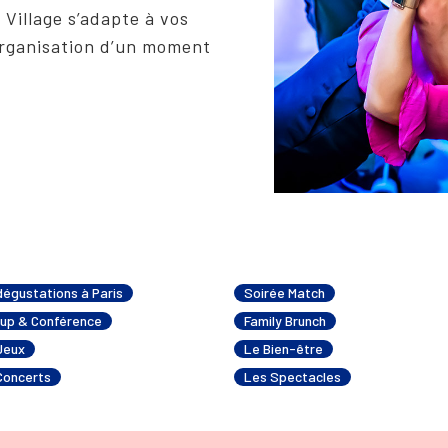
Village s’adapte à vos
organisation d’un moment
dégustations à Paris
Soirée Match
up & Conférence
Family Brunch
Jeux
Le Bien-être
Concerts
Les Spectacles