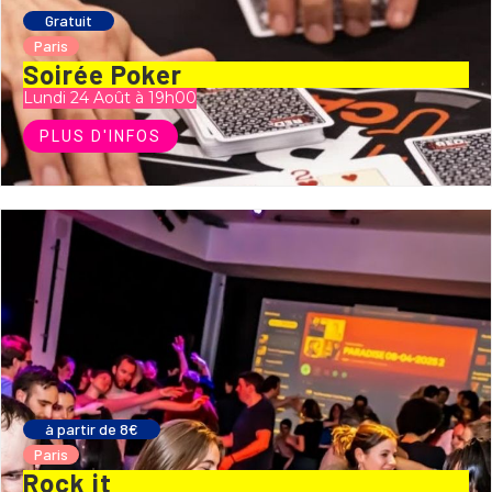
Gratuit
Paris
Soirée Poker
Lundi 24 Août à 19h00
PLUS D'INFOS
à partir de 8€
Paris
Rock it