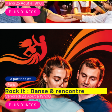
Mardi 25 Août à 19h00
PLUS D'INFOS
à partir de 8€
Paris
Rock it : Danse & rencontre
Vendredi 28 Août à 19h00
PLUS D'INFOS