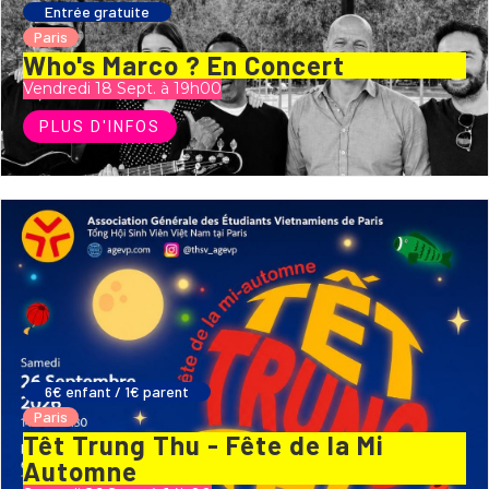
Entrée gratuite
Paris
Who's Marco ? En Concert
Vendredi 18 Sept. à 19h00
PLUS D'INFOS
6€ enfant / 1€ parent
Paris
Têt Trung Thu - Fête de la Mi
Automne