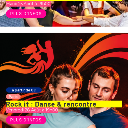
Mardi 25 Août à 19h00
PLUS D'INFOS
à partir de 8€
Paris
Rock it : Danse & rencontre
Vendredi 28 Août à 19h00
PLUS D'INFOS