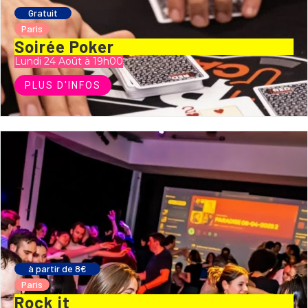
Gratuit
Paris
Soirée Poker
Lundi 24 Août à 19h00
PLUS D'INFOS
à partir de 8€
Paris
Rock it