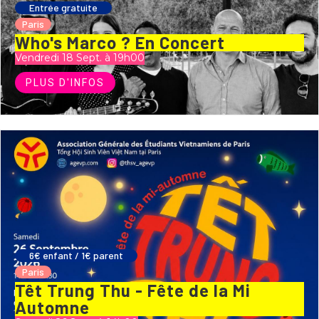
Entrée gratuite
Paris
Who's Marco ? En Concert
Vendredi 18 Sept. à 19h00
PLUS D'INFOS
6€ enfant / 1€ parent
Paris
Têt Trung Thu - Fête de la Mi
Automne