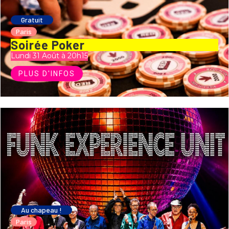
Gratuit
Paris
Soirée Poker
Lundi 31 Août à 20h15
PLUS D'INFOS
Au chapeau !
Paris