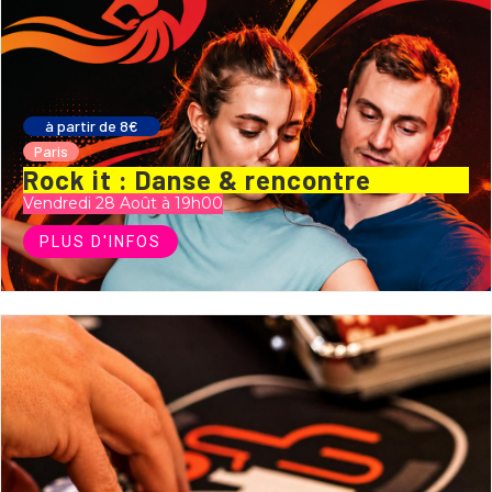
à partir de 8€
Paris
Rock it : Danse & rencontre
Vendredi 28 Août à 19h00
PLUS D'INFOS