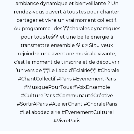
ambiance dynamique et bienveillante ? Un
rendez-vous ouvert à tous·tes pour chanter,
partager et vivre un vrai moment collectif.
Au programme : des \*\*chorales dynamiques
pour tous·tes\*\* et une belle énergie à
transmettre ensemble 💛 👉 Si tu veux
rejoindre une aventure musicale vivante,
c’est le moment de t’inscrire et de découvrir
l’univers de \*\*Le Labo d’Éclairie\*\*. #Chorale
#ChantCollectif #Paris #EvenementParis
#MusiquePourTous #VoixEnsemble
#CultureParis #CommunautéCréative
#SortirAParis #AtelierChant #ChoraleParis
#LeLabodeclairie #EvenementCulturel
#VivreParis