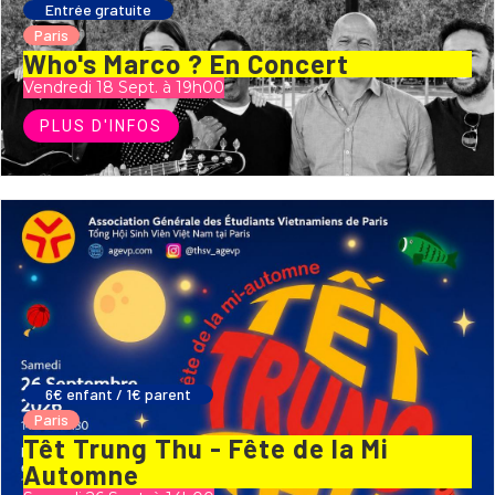
Entrée gratuite
Paris
Who's Marco ? En Concert
Vendredi 18 Sept. à 19h00
PLUS D'INFOS
6€ enfant / 1€ parent
Paris
Têt Trung Thu - Fête de la Mi
Automne