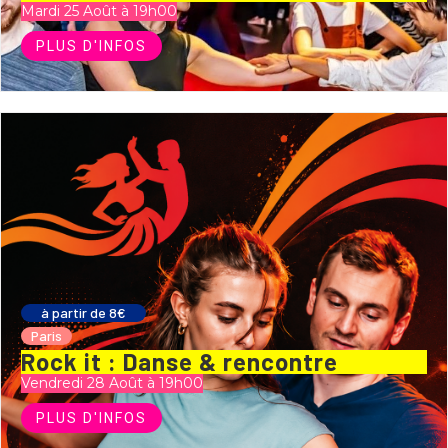
Mardi 25 Août à 19h00
PLUS D'INFOS
à partir de 8€
Paris
Rock it : Danse & rencontre
Vendredi 28 Août à 19h00
PLUS D'INFOS