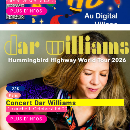
Samedi 26 Sept. à 14h00
PLUS D'INFOS
22€
Paris
Concert Dar Williams
Dimanche 11 Octobre à 19h00
PLUS D'INFOS