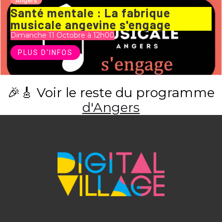
Santé mentale : La fabrique
musicale angevine s'engage
Dimanche 11 Octobre à 12h00
PLUS D'INFOS
🎉🎸 Voir le reste du programme
d'Angers