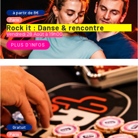
à partir de 8€
Paris
Rock it : Danse & rencontre
Vendredi 28 Août à 19h00
PLUS D'INFOS
Gratuit
Paris