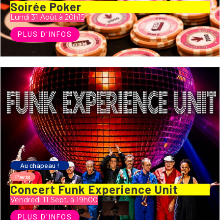
Soirée Poker
Lundi 31 Août à 20h15
PLUS D'INFOS
Au chapeau !
Paris
Concert Funk Experience Unit
Vendredi 11 Sept. à 19h00
PLUS D'INFOS