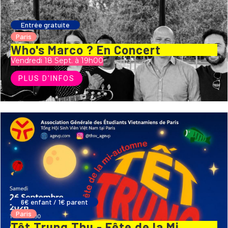
Entrée gratuite
Paris
Who's Marco ? En Concert
Vendredi 18 Sept. à 19h00
PLUS D'INFOS
6€ enfant / 1€ parent
Paris
Têt Trung Thu - Fête de la Mi