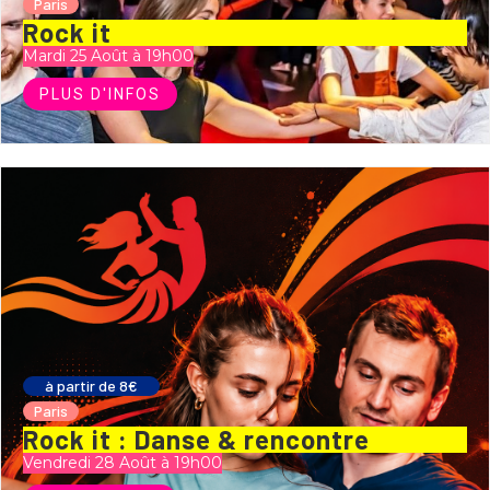
Paris
Rock it
Mardi 25 Août à 19h00
PLUS D'INFOS
à partir de 8€
Paris
Rock it : Danse & rencontre
Vendredi 28 Août à 19h00