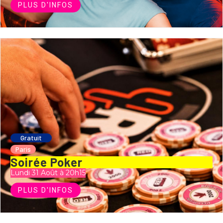
PLUS D'INFOS
Gratuit
Paris
Soirée Poker
Lundi 31 Août à 20h15
PLUS D'INFOS