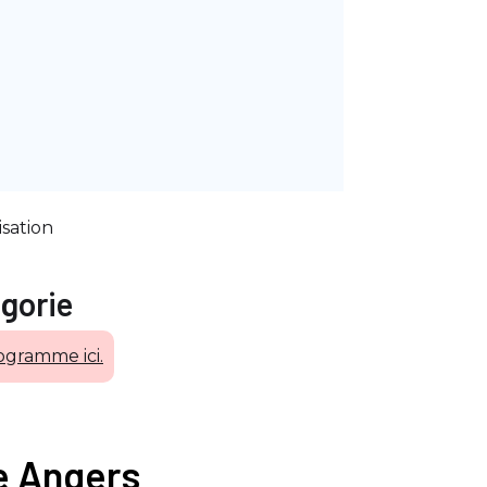
isation
gorie
ogramme ici.
ge Angers