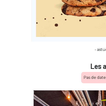
- astu
Les 
Pas de dat