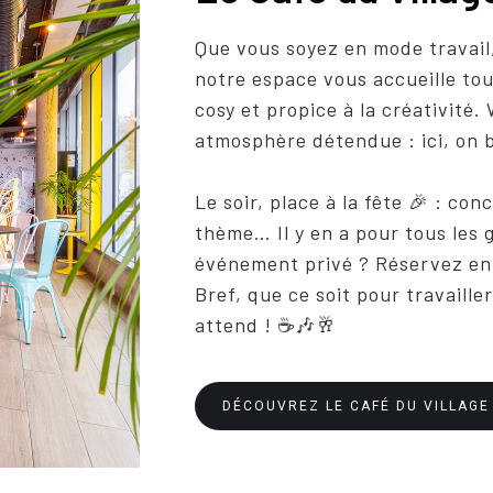
Que vous soyez en mode travail
notre espace vous accueille to
cosy et propice à la créativité
atmosphère détendue : ici, on b
Le soir, place à la fête 🎉 : co
thème… Il y en a pour tous les 
événement privé ? Réservez en 
Bref, que ce soit pour travailler
attend ! ☕🎶🥂
DÉCOUVREZ LE CAFÉ DU VILLAGE