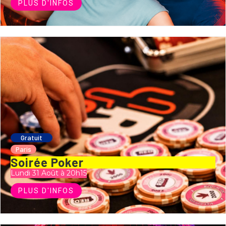
PLUS D'INFOS
Gratuit
Paris
Soirée Poker
Lundi 31 Août à 20h15
PLUS D'INFOS