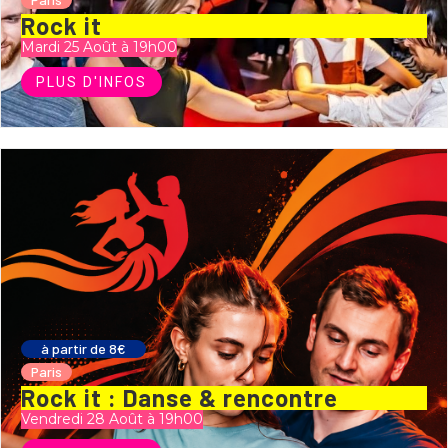
Rock it
Mardi 25 Août à 19h00
PLUS D'INFOS
à partir de 8€
Paris
Rock it : Danse & rencontre
Vendredi 28 Août à 19h00