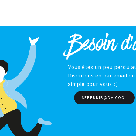
Besoin d'
Vous êtes un peu perdu au
Discutons en par email ou 
simple pour vous :)
SEREUNIR@DV.COOL