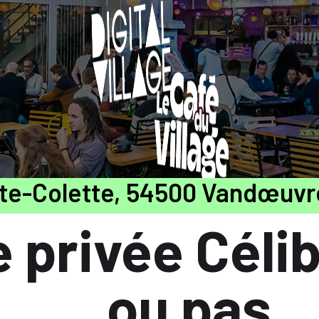
nte-Colette, 54500 Vandœuvr
 privée Céli
... ou pas