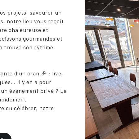
os projets, savourer un
s, notre lieu vous reçoit
ère chaleureuse et
 boissons gourmandes et
n trouve son rythme,
onte d’un cran 🎉 : live,
ues… il y en a pour
r un événement privé ? La
rapidement.
dre ou célébrer, notre