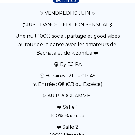
6€ l'entrée
✨ VENDREDI 19 JUIN ✨
💃 JUST DANCE – ÉDITION SENSUAL 💃
Une nuit 100% social, partage et good vibes
autour de la danse avec les amateurs de
Bachata et de Kizomba ❤️
🎧 By DJ PA
🕘 Horaires : 21h – 01h45
💰 Entrée : 6€ (CB ou Espèce)
✨ AU PROGRAMME :
❤️ Salle 1
100% Bachata
❤️ Salle 2