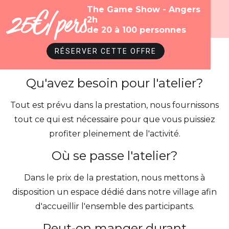
The Game Show - Angers
25€/pers
2h
de 20 à 100 personnes
RÉSERVER CETTE OFFRE
Questions fréquentes
Qu'avez besoin pour l'atelier?
Tout est prévu dans la prestation, nous fournissons
tout ce qui est nécessaire pour que vous puissiez
profiter pleinement de l'activité.
Où se passe l'atelier?
Dans le prix de la prestation, nous mettons à
disposition un espace dédié dans notre village afin
d'accueillir l'ensemble des participants.
Peut-on manger durant