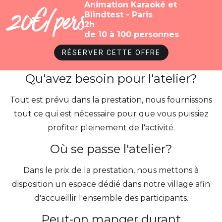
Animation Karaoké et
20€/pers
Blindtest - Paris
2h
de 10 à 100 personnes
Questions fréquentes
RÉSERVER CETTE OFFRE
Qu'avez besoin pour l'atelier?
Tout est prévu dans la prestation, nous fournissons
tout ce qui est nécessaire pour que vous puissiez
profiter pleinement de l'activité.
Où se passe l'atelier?
Dans le prix de la prestation, nous mettons à
disposition un espace dédié dans notre village afin
d'accueillir l'ensemble des participants.
Peut-on manger durant