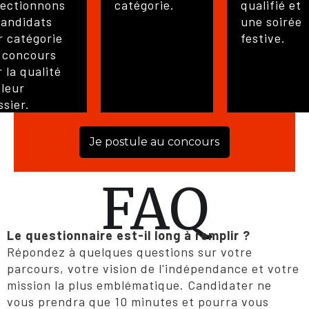
lectionnons
catégorie.
qualifié et
candidats
une soirée
r catégorie
festive.
 concours
 la qualité
 leur
ssier.
Je postule au concours
FAQ
Le questionnaire est-il long à remplir ?
Répondez à quelques questions sur votre
parcours, votre vision de l'indépendance et votre
mission la plus emblématique. Candidater ne
vous prendra que 10 minutes et pourra vous