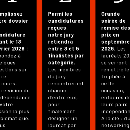
mplissez
Parmi les
Grande
tre dossier
candidatures
soirée de
reçues,
remise de
ndidature
notre jury
prix en
ant le 13
retiendra
septembre
vrier 2026 :
entre 3 et 5
2026.
Les
pondez à
finalistes par
lauréats 20
elques
catégorie.
se verront
estions sur
Les membres
remettre le
tre
du jury
trophée à
rcours,
rencontreront
cette
tre vision de
chacun
occasion,
indépendance
d'entre eux,
entourés d
 votre
pour
leurs pairs
ssion la plus
finalement
indépendan
blématique.
désigner un
A la clé : d
us
lauréat par
networking