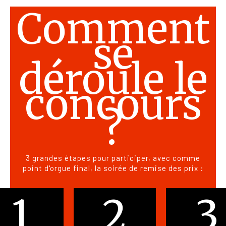
Comment
se
déroule le
concours
?
3 grandes étapes pour participer, avec comme
point d'orgue final, la soirée de remise des prix :
1
2
3