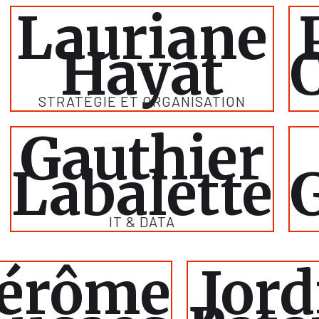
Lauriane
Hayat
STRATÉGIE ET ORGANISATION
Gauthier
Labalette
IT & DATA
Jérôme
Jord