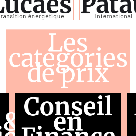
Lucaes
Pata
ransition énergétique
International
Les
catégories
de prix
Conseil
 &
en