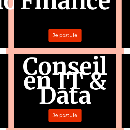
ion
Finance
Je postule
Conseil
en IT &
Data
Je postule